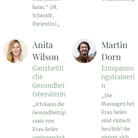
kann." (M.
Schmidt,
Patientin)„
Anita
Martin
Wilson
Dorn
Ganzheitli
Entspannu
che
ngstraineri
Gesundhei
n
tsberaterin
„Die
Massagen bei
„Ich kann die
Frau Seiler
Gesundheitsp
sind einfach
raxis von
herrlich! Sie
Frau Seiler
nimmt sich
uneingeschrä