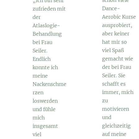
schon viele
„Ich bin sehr
Dance-
zufrieden mit
Aerobic Kurse
der
ausprobiert,
Atlaslogie-
aber keiner
Behandlung
hat mir so
bei Frau
viel Spaß
Seiler.
gemacht wie
Endlich
der bei Frau
konnte ich
Seiler. Sie
meine
schafft es
Nackenschme
immer, mich
rzen
zu
loswerden
motivieren
und fühle
und
mich
gleichzeitig
insgesamt
auf meine
viel