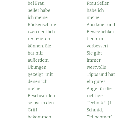
bei Frau
Frau Seiler
Seiler habe
habe ich
ich meine
meine
Rückenschme
Ausdauer und
rzen deutlich
Beweglichkei
reduzieren
t enorm
können. Sie
verbessert.
hat mir
Sie gibt
außerdem
immer
Übungen
wertvolle
gezeigt, mit
Tipps und hat
denen ich
ein gutes
meine
Auge für die
Beschwerden
richtige
selbst in den
Technik." (L.
Griff
Schmid,
bekommen
Teilnehmer)„